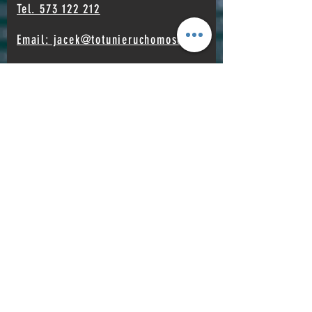
Tel. 573 122 212
Email: jacek@totunieruchomosci.pl
MASZ PYTANIA? POROZMAWIAJMY:
Potwierdź
Adres:
Totu Nieruchomości
ul. Waryńskiego 9/48,
00-650 Warszawa